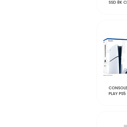
SSD 8K C
ARG
43
CONSOLE
PLAY PS5
8K