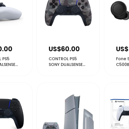
575
31325
0.00
US$60.00
US$
 PS5
CONTROL PS5
Fone 
ALSENSE
SONY DUALSENSE
C500B
WHITE
CAMUFLADO