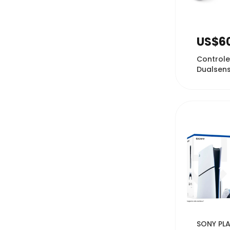
2
US$6
Controle
Dualsens
ZCT1W p
Wireless -
48
SONY PLA