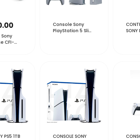
714
58247
0.00
Console Sony
CONTR
PlayStation 5 Slim
SONY 
 Sony
30º Aniversário
WHITE
e CFI-
Edição ...
ara PS5
 B...
125
48118
Y PS5 1TB
CONSOLE SONY
CONSO