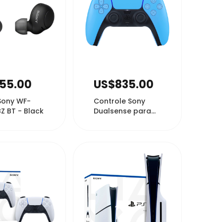
30489
8914
55.00
US$835.00
Sony WF-
Controle Sony
Z BT - Black
Dualsense para
PS5 Wireless -
Starlight B...