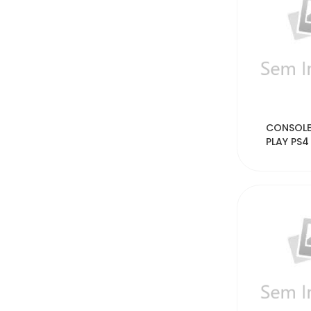
32
CONSOLE
PLAY PS
CUH-221