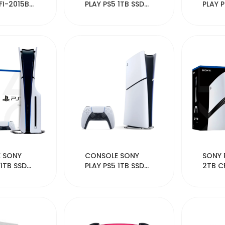
FI-2015B
PLAY PS5 1TB SSD
PLAY P
8K CFI-201
8K CFI
106
42147
 SONY
CONSOLE SONY
SONY 
 1TB SSD
PLAY PS5 1TB SSD
2TB C
8K CFI-201
DIGIT