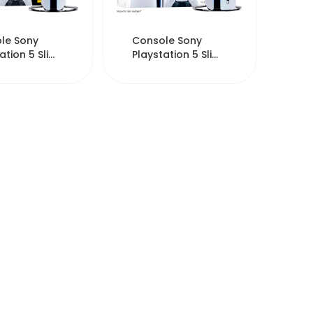
17077
16254
le Sony
Console Sony
ation 5 Slim
Playstation 5 Slim
16B Digital
CFI-2015A Fisico
8K 1TB...