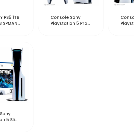
233
51248
Y PS5 1TB
Console Sony
Conso
5B SPMAN2
Playstation 5 Pro
Playst
CFI-7019 8K Digital
CFI-20
Edit...
Editi...
977
 Sony
on 5 Slim
A 4K 1TB