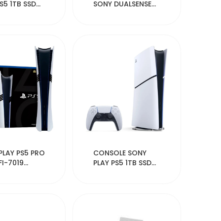
S5 1TB SSD
SONY DUALSENSE
-201
CHROMA INDIGO
41188
38331
PLAY PS5 PRO
CONSOLE SONY
FI-7019
PLAY PS5 1TB SSD
AL
8K CFI-201