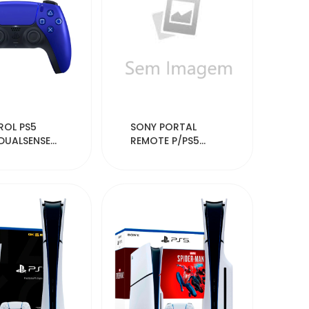
31332
28899
OL PS5
SONY PORTAL
DUALSENSE
REMOTE P/PS5
ESS BLUE
CFIJ-18000 JP