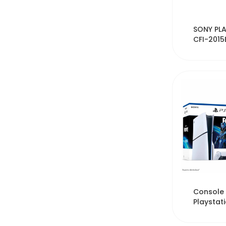
28
SONY PLA
CFI-201
SL DI
14
Console
Playstati
CFI-2015
SSD Fo...