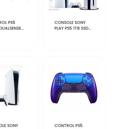
18074
50371
OL PS5
CONSOLE SONY
DUALSENSE
PLAY PS5 1TB SSD
8K CFI-201
46299
44462
LE SONY
CONTROL PS5