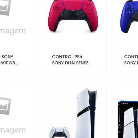
186
31349
 SONY
CONTROL PS5
CONTR
4 500GB
SONY DUALSENSE
SONY 
6A
WIRELESS RED
WIREL