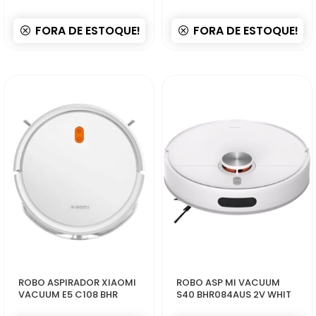
EC6 CMSXJ65...
BHR08GUEU - Bla...
FORA DE ESTOQUE!
FORA DE ESTOQUE!
52603
52467
ROBO ASPIRADOR XIAOMI
ROBO ASP MI VACUUM
VACUUM E5 C108 BHR
S40 BHR084AUS 2V WHIT