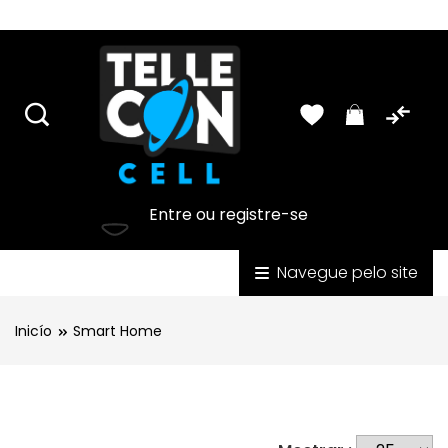
USD
Lista de Produtos - PDF
Português
Entre ou registre-se
Categorias
Navegue pelo site
Inicío
Smart Home