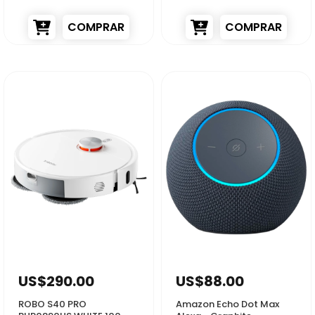
BHR089NEU -...
COMPRAR
COMPRAR
52412
23528
US$290.00
US$88.00
ROBO S40 PRO
Amazon Echo Dot Max