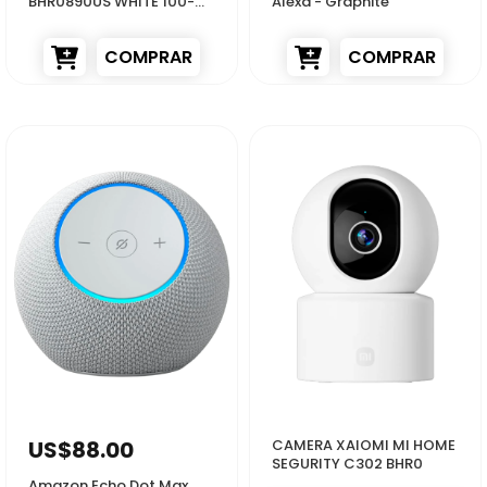
BHR0890US WHITE 100-
Alexa - Graphite
240V
COMPRAR
COMPRAR
23504
56113
US$88.00
CAMERA XAIOMI MI HOME
SEGURITY C302 BHR0
Amazon Echo Dot Max