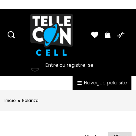
USD
Lista de Produtos - PDF
Português
Entre ou registre-se
Categorias
Navegue pelo site
Inicío
Balanza