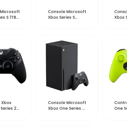
915
13208
Microsoft
Console Microsoft
Conso
es S 1TB
Xbox Series S
Xbox S
al Mexico
512GB SSD Digital
512GB 
USA -...
Europ..
907
8860
 Xbox
Console Microsoft
Contr
 Series 2
Xbox One Series X
One Se
 Microsoft
1TB USA - Preto
Micros
Electr