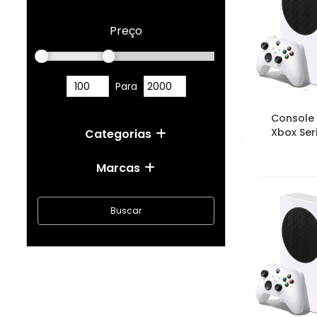
Preço
Para
21
Console 
Xbox Ser
Categorias
512GB SS
Méxic...
Marcas
Buscar