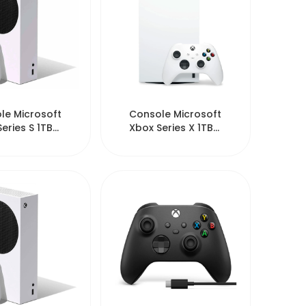
17053
14953
le Microsoft
Console Microsoft
eries S 1TB
Xbox Series X 1TB
hite
USA - White