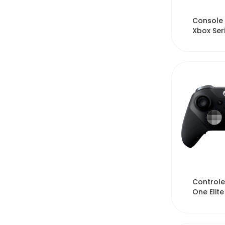
14
Console 
Xbox Seri
SSD Digit
...
8
Controle
One Elite
Wireless
FST...