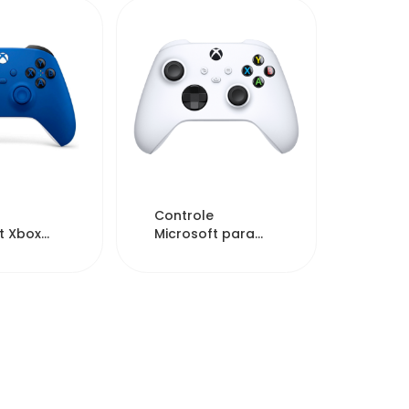
675
6309
Controle
t Xbox
Microsoft para
es X -
Xbox Series X/S
ue
Robot - Branco