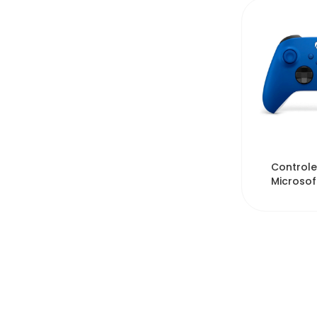
6
Controle
Microsof
One Seri
Shock Bl