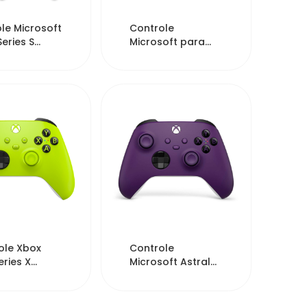
12775
9720
le Microsoft
Controle
eries S
Microsoft para
SSD Digital
Xbox Series X/S -
.
Preto
8075
7436
ole Xbox
Controle
ries X
Microsoft Astral
oft -
Wireless para
ic Volt
Xbox Series X/S