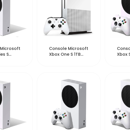
395
20459
Microsoft
Console Microsoft
Conso
ies S
Xbox One S 1TB
Xbox S
D Digital
SSD Europeu -
JP - W
White