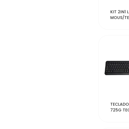
54
KIT 2IN1
MOUS/TE
MK-270
53
TECLADO
725G TE
2.4GHX 