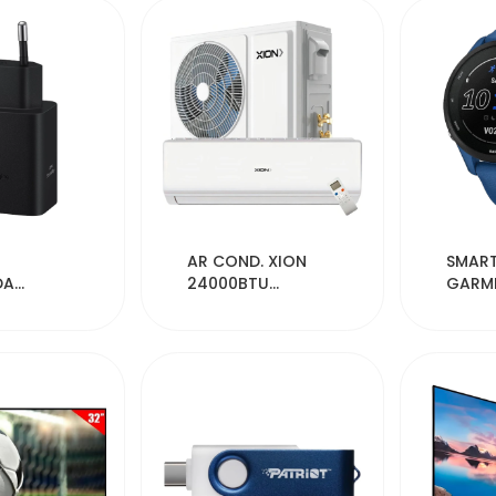
020
52986
AR COND. XION
SMAR
DA
24000BTU
GARMI
 EP-
220V/50-60HZ KIT
010-02
XBEGWW