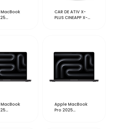
53266
53211
 MacBook
CAR DE ATIV X-
025
PLUS CINEAPP X-
HN/A 14"
PLUS 12MES
M5 1TB SSD
53068
53051
 MacBook
Apple MacBook
025
Pro 2025
PA/A 14"
MDE04ZP/A 14"
M5 512GB SSD
Chip M5 512GB SSD
...