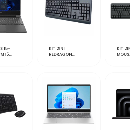
638
54355
S 15-
KIT 2IN1
KIT 2
M I5
REDRAGON
MOUS/
6/512SS
MOUS/TECL C/F
MK-2
BS-7092