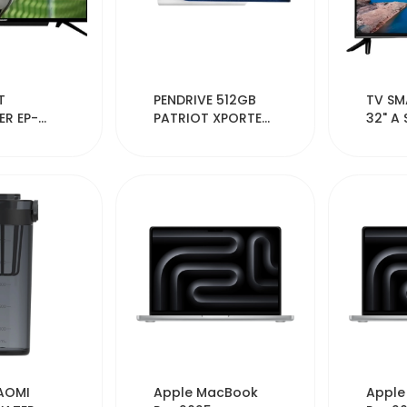
160
51835
T
PENDRIVE 512GB
TV SM
R EP-
PATRIOT XPORTER
32" A 
"
X550
L32M8
T/
408
51385
AOMI
Apple MacBook
Apple