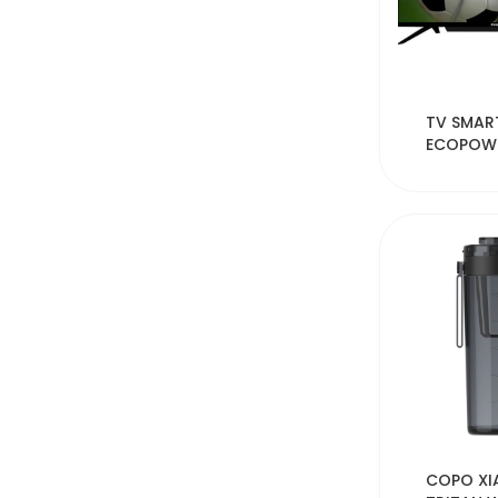
52
TV SMAR
ECOPOWE
TV032 32
4K/SMAR
51
COPO XI