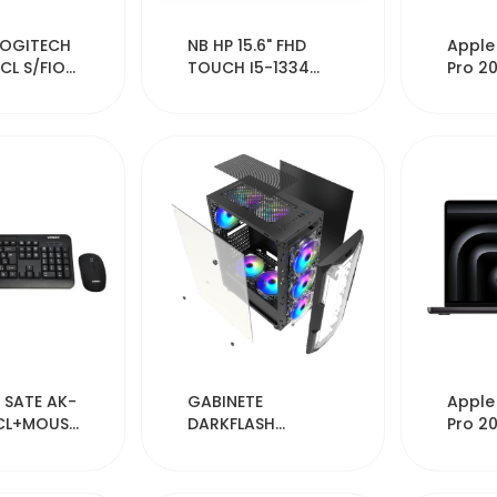
157
54065
 LOGITECH
NB HP 15.6" FHD
Apple
CL S/FIO
TOUCH I5-1334
Pro 2
16+512G SV
MDE14
Chip 
16...
150
53143
 SATE AK-
GABINETE
Apple
CL+MOUS
DARKFLASH
Pro 2
PO
AQUARIUS MESH
MDE04
FRONT
Chip 
...