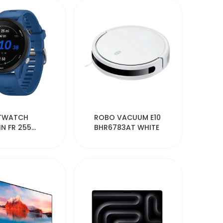
52733
52436
TWATCH
ROBO VACUUM E10
N FR 255
BHR6783AT WHITE
641-01 TI