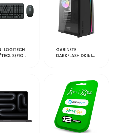
54331
54324
IN1 LOGITECH
GABINETE
TECL S/FIO
DARKFLASH DK151
50
BLACK 3FANS ARG