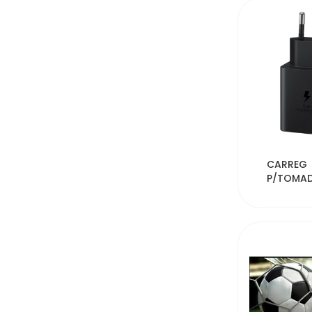
53
CARREG
P/TOMA
SAMSUNG
TA4511