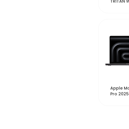
TRITAN 
BOTTLE 
51
Apple M
Pro 2025
MDE04HN
Chip M5 
...