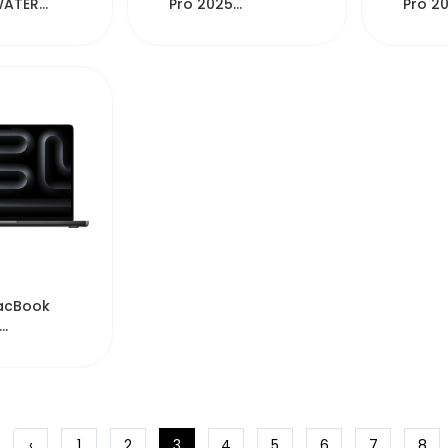
WATER
Pro 2025
Pro 2
600ML GR
MDE64HN/A 14"
MDE44
Chip M5 1TB SSD
Chip 
24...
...
354
acBook
/A 14"
512GB SSD
‹
1
2
3
4
5
6
7
8