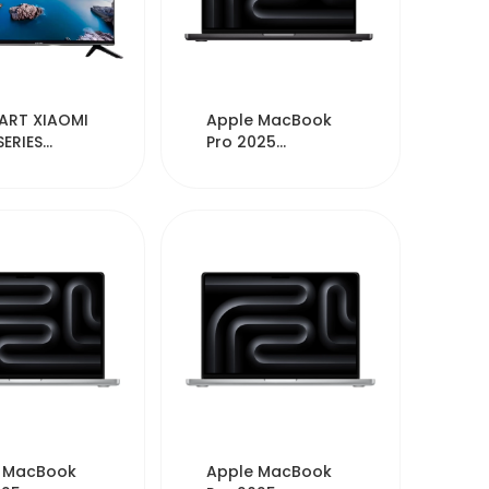
51743
51415
ART XIAOMI
Apple MacBook
SERIES
Pro 2025
-P2PH
MDE04XA/A 14"
Chip M5 512GB SSD
...
51378
51361
 MacBook
Apple MacBook