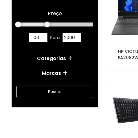
Preço
Para
54
HP VICTU
FA2082W
Categorias
13420H 1
Marcas
Buscar