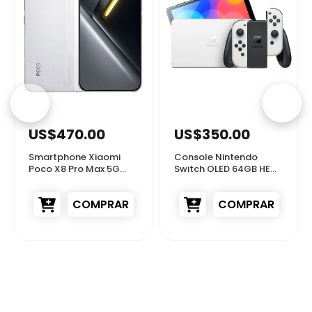
54454
10023
US$470.00
US$350.00
Smartphone Xiaomi
Console Nintendo
Poco X8 Pro Max 5G
Switch OLED 64GB HEG-
256GB 12GB RAM DS ...
S-KAAAA - Branco ...
COMPRAR
COMPRAR