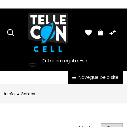
USD
Lista de Produtos - PDF
Português
Entre ou registre-se
Categorias
Navegue pelo site
Inicío
Games